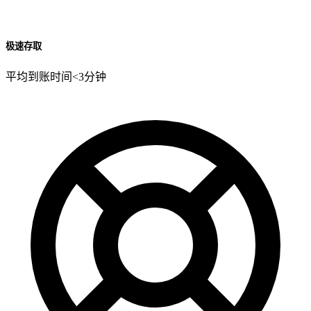
极速存取
平均到账时间<3分钟