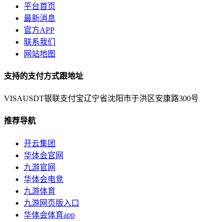
平台首页
最新消息
官方APP
联系我们
网站地图
支持的支付方式跟地址
VISA
USDT
银联
支付宝
辽宁省沈阳市于洪区安康路300号
推荐导航
开云集团
华体会官网
九游官网
华体会电竞
九游体育
九游网页版入口
华体会体育app