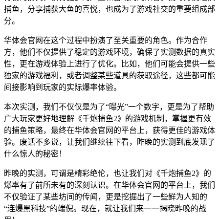
捕鱼，分享捕获大鱼的喜悦，也成为了游戏社交的重要组成部
分。
华体会官网在这个过程中扮演了至关重要的角色。作为合作
方，他们不仅提供了稳定的游戏环境，确保了实测数据的真实
性，更在游戏体验上进行了优化。比如，他们可能会提供一些
独家的游戏福利，或者调整某些道具的获取途径，这些都可能
间接影响到玩家的实际爆率体验。
本次实测，我们不仅仅是为了“曝光”一个数字，更是为了帮助
广大玩家更好地理解《千炮捕鱼2》的游戏机制，掌握更有效
的捕鱼策略，最终在华体会官网的平台上，获得更佳的游戏体
验。废话不多说，让我们继续往下看，昨晚的实测到底发现了
什么惊人的秘密！
昨晚的实测，可谓是精彩绝伦，也让我们对《千炮捕鱼2》的
爆率有了前所未有的深刻认识。在华体会官网的平台上，我们
不仅验证了某些坊间的传闻，更是挖掘出了一些鲜为人知的
“连爆黑科技”的端倪。现在，就让我们来一一揭晓昨晚的战