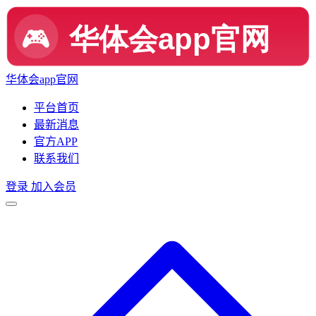
华体会app官网
平台首页
最新消息
官方APP
联系我们
登录
加入会员