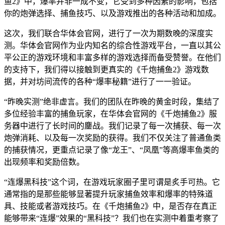
鱼2》中，爆率并非一成不变，它受到多种因素的影响，包括
你的炮弹选择、捕鱼技巧、以及游戏推出的各种活动和加成。
这次，我们联合华体会官网，进行了一次为期数晚的深度实
测。华体会官网作为业内知名的综合性游戏平台，一直以其公
平公正的游戏环境和丰富多样的游戏选择而备受赞誉。在他们
的支持下，我们得以接触到更真实的《千炮捕鱼2》游戏数
据，并对坊间流传的各种“爆率秘籍”进行了一一验证。
“昨晚实测”绝非虚言。我们的团队在昨晚的黄金时段，集结了
多位经验丰富的捕鱼玩家，在华体会官网的《千炮捕鱼2》服
务器中进行了长时间的鏖战。我们记录了每一次捕获、每一次
炮弹消耗、以及每一次奖励的获得。我们不仅关注了普通鱼类
的捕获情况，更重点记录了像“龙王”、“凤凰”等高爆率鱼类的
出现频率和奖励倍数。
“连爆黑科技”这个词，在游戏玩家圈子里可谓是炙手可热。它
通常指的是那些能够显著提升玩家捕鱼效率和爆率的特殊道
具、技能或者游戏技巧。在《千炮捕鱼2》中，是否存在真正
能够带来“连爆”效果的“黑科技”？我们也在实测中着重考察了