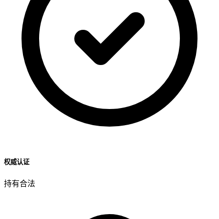
权威认证
持有合法